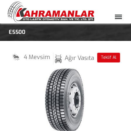
Menü
E5500
4 Mevsim
Ağır Vasıta
Teklif Al