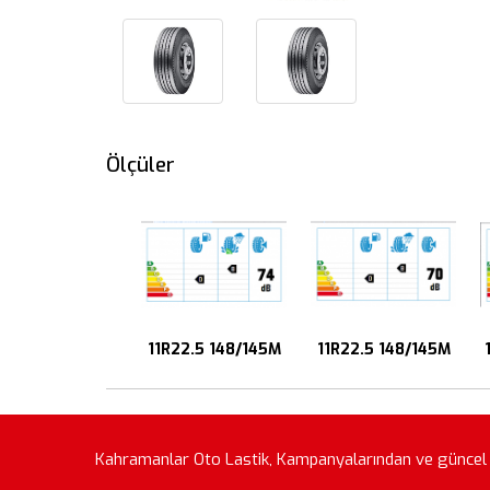
Ölçüler
11R22.5 148/145M
11R22.5 148/145M
Kahramanlar Oto Lastik, Kampanyalarından ve güncel f