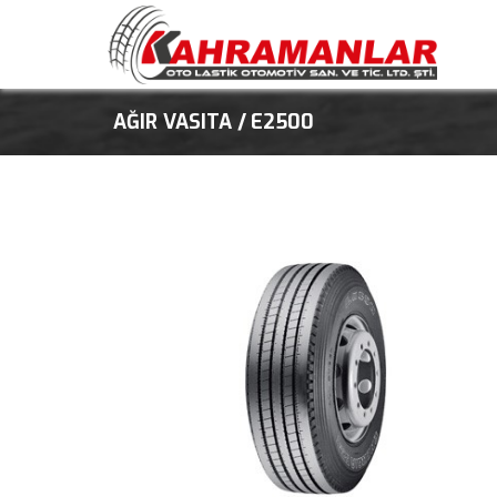
AĞIR VASITA /
E2500